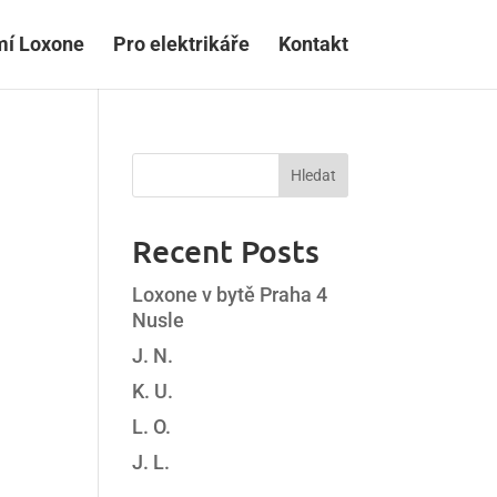
mí Loxone
Pro elektrikáře
Kontakt
Hledat
Recent Posts
Loxone v bytě Praha 4
Nusle
J. N.
K. U.
L. O.
J. L.