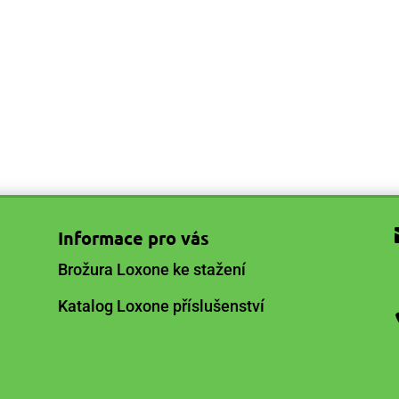
Informace pro vás
Brožura Loxone ke stažení
Katalog Loxone příslušenství