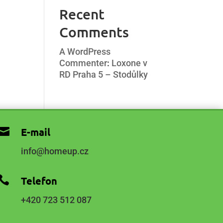
Recent
Comments
A WordPress
Commenter
:
Loxone v
RD Praha 5 – Stodůlky

E-mail
info@homeup.cz

Telefon
+420 723 512 087